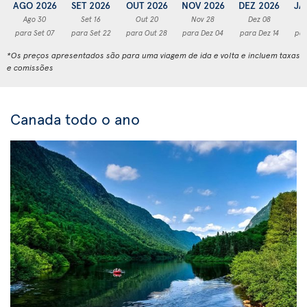
AGO 2026
SET 2026
OUT 2026
NOV 2026
DEZ 2026
JA
Ago 30
Set 16
Out 20
Nov 28
Dez 08
para Set 07
para Set 22
para Out 28
para Dez 04
para Dez 14
par
*Os preços apresentados são para uma viagem de ida e volta e incluem taxas
e comissões
Canada todo o ano