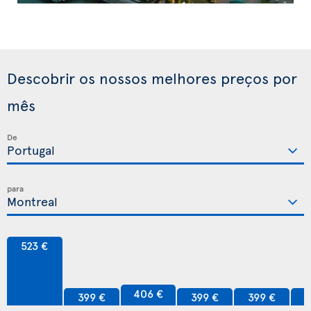
Descobrir os nossos melhores preços por
mês
De
para
523 €
406 €
399 €
399 €
399 €
3