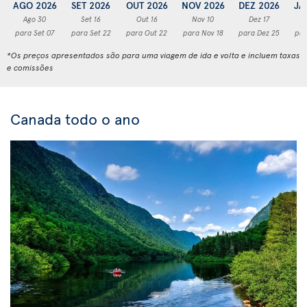
AGO 2026
SET 2026
OUT 2026
NOV 2026
DEZ 2026
JA
Ago 30
Set 16
Out 16
Nov 10
Dez 17
para Set 07
para Set 22
para Out 22
para Nov 18
para Dez 25
par
*Os preços apresentados são para uma viagem de ida e volta e incluem taxas
e comissões
Canada todo o ano