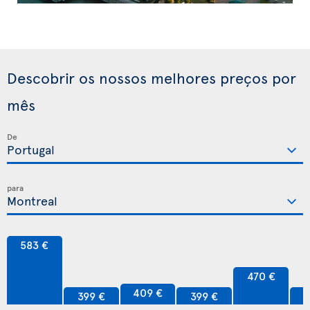
Descobrir os nossos melhores preços por
mês
De
para
583 €
470 €
409 €
399 €
399 €
3