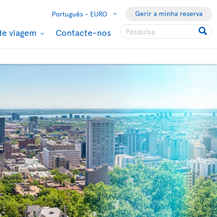
Gerir a minha reserva
Português -
EURO
de viagem
Contacte-nos