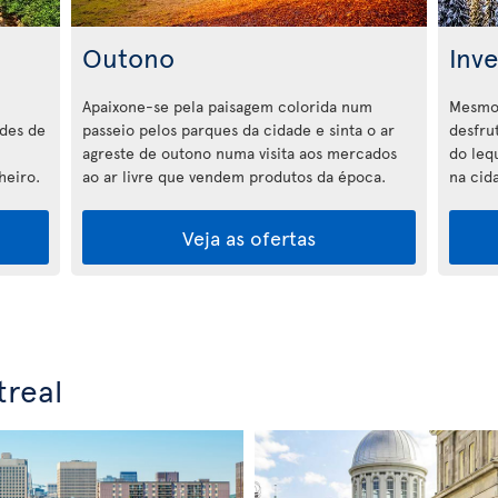
Outono
Inv
Apaixone-se pela paisagem colorida num
Mesmo 
ades de
passeio pelos parques da cidade e sinta o ar
desfru
agreste de outono numa visita aos mercados
do lequ
heiro.
ao ar livre que vendem produtos da época.
na cid
Veja as ofertas
real