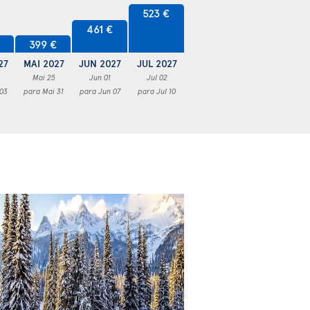
523 €
461 €
€
399 €
27
MAI 2027
JUN 2027
JUL 2027
Mai 25
Jun 01
Jul 02
 03
para Mai 31
para Jun 07
para Jul 10