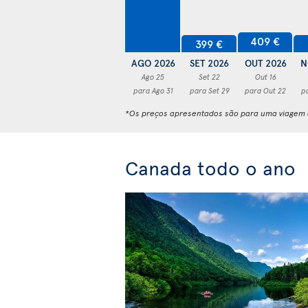
409 €
399 €
AGO 2026
SET 2026
OUT 2026
N
Ago 25
Set 22
Out 16
para Ago 31
para Set 29
para Out 22
p
*Os preços apresentados são para uma viagem d
Canada todo o ano