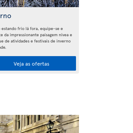
erno
estando frio lá fora, equipe-se e
te da impressionante paisagem nívea e
e de atividades e festivais de inverno
ade.
Veja as ofertas