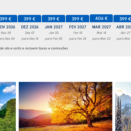
406 €
399 €
399 €
399 €
399 €
399 
OV 2026
DEZ 2026
JAN 2027
FEV 2027
MAR 2027
ABR 20
Nov 28
Dez 07
Jan 30
Fev 18
Mar 14
Abr 27
ara Dez 04
para Dez 14
para Fev 05
para Fev 24
para Mar 22
para Mai
e ida e volta e incluem taxas e comissões