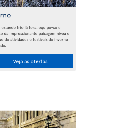
erno
estando frio lá fora, equipe-se e
te da impressionante paisagem nívea e
e de atividades e festivais de inverno
ade.
Veja as ofertas