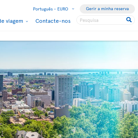
Gerir a minha reserva
Português -
EURO
de viagem
Contacte-nos