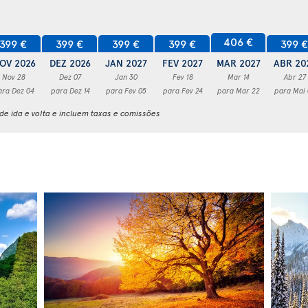
406 €
399 €
399 €
399 €
399 €
399 
OV 2026
DEZ 2026
JAN 2027
FEV 2027
MAR 2027
ABR 20
Nov 28
Dez 07
Jan 30
Fev 18
Mar 14
Abr 27
ara Dez 04
para Dez 14
para Fev 05
para Fev 24
para Mar 22
para Mai
e ida e volta e incluem taxas e comissões