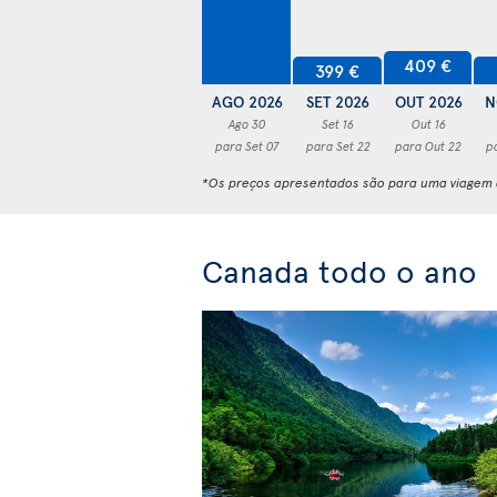
409 €
399 €
AGO 2026
SET 2026
OUT 2026
N
Ago 30
Set 16
Out 16
para Set 07
para Set 22
para Out 22
p
*Os preços apresentados são para uma viagem d
Canada todo o ano