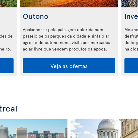
Outono
Inv
Apaixone-se pela paisagem colorida num
Mesmo 
ades de
passeio pelos parques da cidade e sinta o ar
desfru
agreste de outono numa visita aos mercados
do lequ
heiro.
ao ar livre que vendem produtos da época.
na cid
Veja as ofertas
real