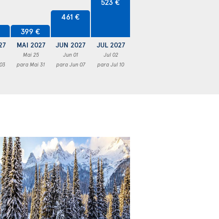
523 €
461 €
€
399 €
27
MAI 2027
JUN 2027
JUL 2027
Mai 25
Jun 01
Jul 02
 03
para Mai 31
para Jun 07
para Jul 10