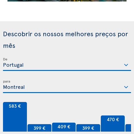
Descobrir os nossos melhores preços por
mês
De
para
583 €
470 €
409 €
399 €
399 €
3