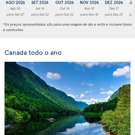
AGO 2026
SET 2026
OUT 2026
NOV 2026
DEZ 2026
JA
Ago 30
Set 16
Out 16
Nov 10
Dez 17
para Set 07
para Set 22
para Out 22
para Nov 18
para Dez 25
par
*Os preços apresentados são para uma viagem de ida e volta e incluem taxas
e comissões
Canada todo o ano