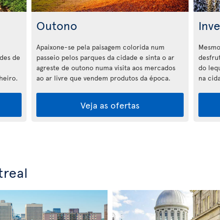
Outono
Inv
Apaixone-se pela paisagem colorida num
Mesmo 
ades de
passeio pelos parques da cidade e sinta o ar
desfru
agreste de outono numa visita aos mercados
do lequ
heiro.
ao ar livre que vendem produtos da época.
na cid
Veja as ofertas
real