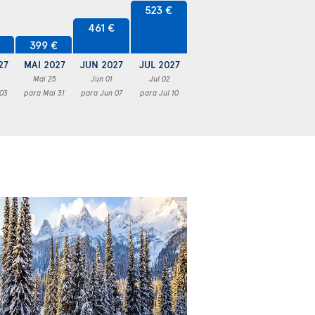
523 €
461 €
€
399 €
27
MAI 2027
JUN 2027
JUL 2027
Mai 25
Jun 01
Jul 02
 03
para Mai 31
para Jun 07
para Jul 10