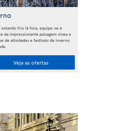
erno
estando frio lá fora, equipe-se e
te da impressionante paisagem nívea e
e de atividades e festivais de inverno
ade.
Veja as ofertas