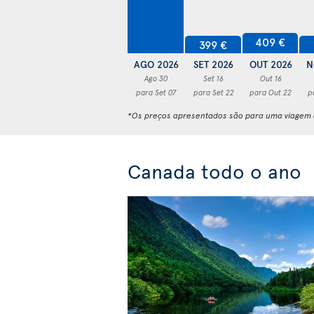
409 €
399 €
AGO 2026
SET 2026
OUT 2026
N
Ago 30
Set 16
Out 16
para Set 07
para Set 22
para Out 22
p
*Os preços apresentados são para uma viagem d
Canada todo o ano