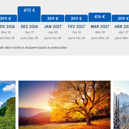
470 €
416 €
399 €
399 €
399 €
399 
OV 2026
DEZ 2026
JAN 2027
FEV 2027
MAR 2027
ABR 20
Nov 10
Dez 17
Jan 30
Fev 16
Mar 18
Abr 27
ara Nov 18
para Dez 25
para Fev 05
para Fev 24
para Mar 24
para Mai
e ida e volta e incluem taxas e comissões