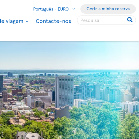
Gerir a minha reserva
Português -
EURO
de viagem
Contacte-nos