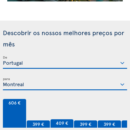
Descobrir os nossos melhores preços por
mês
De
para
606 €
409 €
399 €
399 €
399 €
3