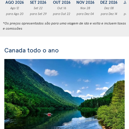
AGO 2026
SET 2026
OUT 2026
NOV 2026
DEZ 2026
JA
Ago 12
Set 22
Out 16
Nov 28
Dez 08
para Ago 20
para Set 29
para Out 22
para Dez 04
para Dez 14
par
*Os preços apresentados são para uma viagem de ida e volta e incluem taxas
e comissões
Canada todo o ano