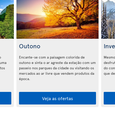
Outono
Inv
o
Encante-se com a paisagem colorida de
Mesmo 
 uma
outono e sinta o ar agreste da estação com um
desfru
rtos
passeio nos parques da cidade ou visitando os
do con
mercados ao ar livre que vendem produtos da
que de
época.
Veja as ofertas