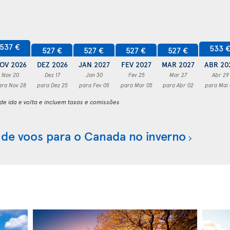
537 €
533 
527 €
527 €
527 €
527 €
OV 2026
DEZ 2026
JAN 2027
FEV 2027
MAR 2027
ABR 20
Nov 20
Dez 17
Jan 30
Fev 25
Mar 27
Abr 29
ara Nov 28
para Dez 25
para Fev 05
para Mar 05
para Abr 02
para Mai
e ida e volta e incluem taxas e comissões
 de voos para o Canada no inverno