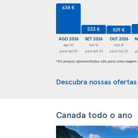
638 €
533 €
529 €
AGO 2026
SET 2026
OUT 2026
N
Ago 30
Set 16
Out 14
para Set 07
para Set 23
para Out 22
p
*Os preços apresentados são para uma viagem d
Descubra nossas ofertas
Canada todo o ano