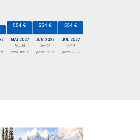
554 €
554 €
554 €
€
27
MAI 2027
JUN 2027
JUL 2027
Mai 26
Jun 09
Jul 11
 06
para Jun 01
para Jun 15
para Jul 19