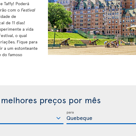
e Taffy! Poderá
verão com o
Festival
Cidade de
l de 11 dias!
xperimente a vida
estival, o qual
riações. Fique para
tir a um estonteante
te do famoso
 melhores preços por mês
para