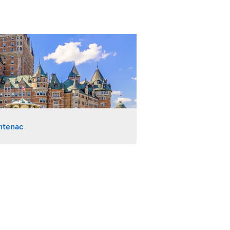
ntenac