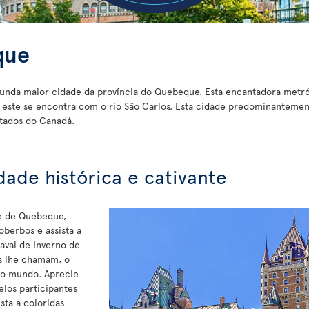
que
gunda maior cidade da província do Quebeque. Esta encantadora metróp
e este se encontra com o rio São Carlos. Esta cidade predominanteme
itados do Canadá.
ade histórica e cativante
de de Quebeque,
oberbos e assista a
naval de Inverno de
s lhe chamam, o
 do mundo. Aprecie
elos participantes
sta a coloridas