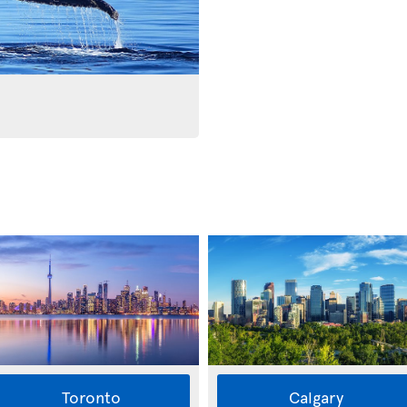
Toronto
Calgary