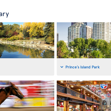
ary
Prince’s Island Park