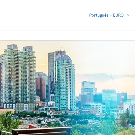
Português -
EURO