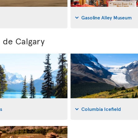
Gasoline Alley Museum
 de Calgary
s
Columbia Icefield