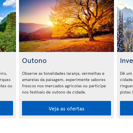
Outono
Inv
iro,
Observe as tonalidades laranja, vermelhas e
Dê um 
arques
amarelas da paisagem, experimente sabores
cidade 
ntes ou
frescos nos mercados agrícolas ou participe
ringue
nos festivais de outono da cidade.
pistas
Veja as ofertas