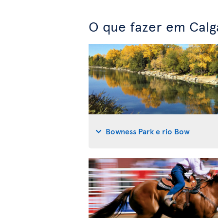
O que fazer em Calg
Bowness Park e rio Bow