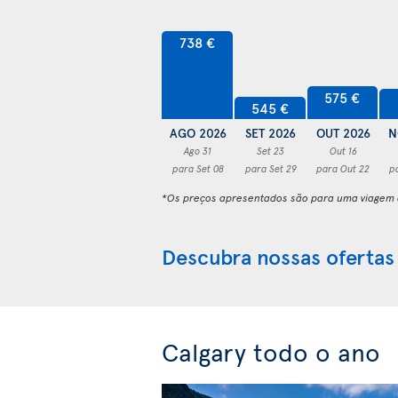
738 €
575 €
545 €
AGO 2026
SET 2026
OUT 2026
N
Ago 31
Set 23
Out 16
para Set 08
para Set 29
para Out 22
p
*Os preços apresentados são para uma viagem d
Descubra nossas ofertas
Calgary todo o ano