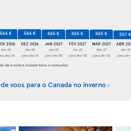
566 €
566 €
565 €
565 €
565 €
557 
OV 2026
DEZ 2026
JAN 2027
FEV 2027
MAR 2027
ABR 20
Nov 28
Dez 08
Jan 30
Fev 25
Mar 27
Abr 18
ara Dez 04
para Dez 14
para Fev 05
para Mar 05
para Abr 02
para Abr
e ida e volta e incluem taxas e comissões
 de voos para o Canada no inverno