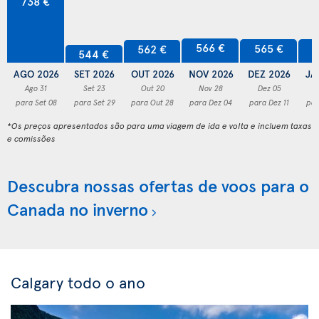
738 €
566 €
565 €
5
562 €
544 €
AGO 2026
SET 2026
OUT 2026
NOV 2026
DEZ 2026
JA
Ago 31
Set 23
Out 20
Nov 28
Dez 05
para Set 08
para Set 29
para Out 28
para Dez 04
para Dez 11
par
*Os preços apresentados são para uma viagem de ida e volta e incluem taxas
e comissões
Descubra nossas ofertas de voos para o
Canada no inverno
Calgary todo o ano