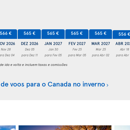
566 €
565 €
565 €
565 €
565 €
556 
OV 2026
DEZ 2026
JAN 2027
FEV 2027
MAR 2027
ABR 20
Nov 28
Dez 05
Jan 30
Fev 25
Mar 25
Abr 18
ara Dez 04
para Dez 11
para Fev 05
para Mar 05
para Abr 02
para Abr
e ida e volta e incluem taxas e comissões
 de voos para o Canada no inverno