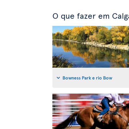
O que fazer em Calg
Bowness Park e rio Bow