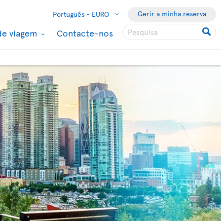
Gerir a minha reserva
Português -
EURO
de viagem
Contacte-nos