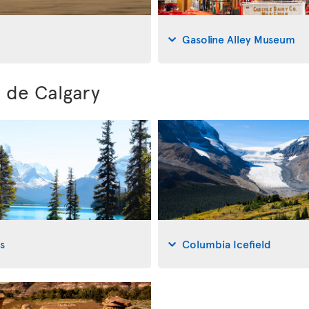
Gasoline Alley Museum
 de Calgary
s
Columbia Icefield