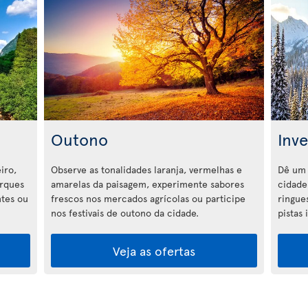
Outono
Inv
iro,
Observe as tonalidades laranja, vermelhas e
Dê um 
arques
amarelas da paisagem, experimente sabores
cidade 
ntes ou
frescos nos mercados agrícolas ou participe
ringue
nos festivais de outono da cidade.
pistas
Veja as ofertas