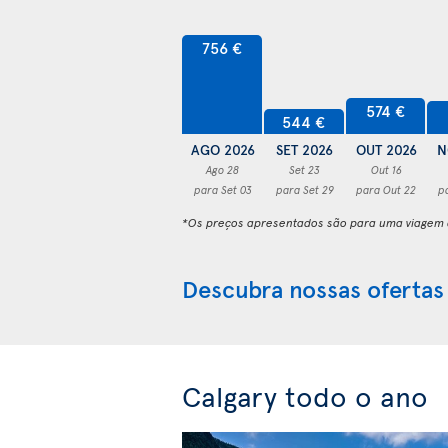
756 €
574 €
544 €
AGO 2026
SET 2026
OUT 2026
N
Ago 28
Set 23
Out 16
para Set 03
para Set 29
para Out 22
p
*Os preços apresentados são para uma viagem d
Descubra nossas ofertas
Calgary todo o ano