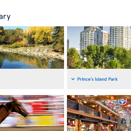
ary
Prince’s Island Park