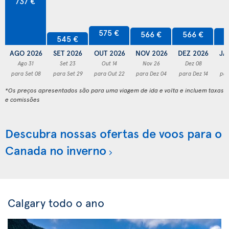
737 €
575 €
566 €
566 €
5
545 €
AGO 2026
SET 2026
OUT 2026
NOV 2026
DEZ 2026
JA
Ago 31
Set 23
Out 14
Nov 26
Dez 08
para Set 08
para Set 29
para Out 22
para Dez 04
para Dez 14
par
*Os preços apresentados são para uma viagem de ida e volta e incluem taxas
e comissões
Descubra nossas ofertas de voos para o
Canada no inverno
Calgary todo o ano