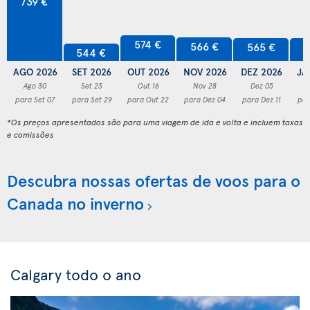
739 €
574 €
566 €
565 €
5
544 €
AGO 2026
SET 2026
OUT 2026
NOV 2026
DEZ 2026
JA
Ago 30
Set 23
Out 16
Nov 28
Dez 05
para Set 07
para Set 29
para Out 22
para Dez 04
para Dez 11
par
*Os preços apresentados são para uma viagem de ida e volta e incluem taxas
e comissões
Descubra nossas ofertas de voos para o
Canada no inverno
Calgary todo o ano