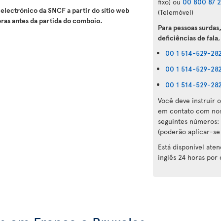
fixo) ou
00 800 87 2
electrónico da SNCF a partir do sítio web
(Telemóvel)
oras antes da partida do comboio.
Para pessoas surdas
deficiências de fala
,
00 1 514-529-28
00 1 514-529-28
00 1 514-529-28
Você deve instruir o
em contato com nos
seguintes números:
(poderão aplicar-se 
Está disponível ate
inglês 24 horas por 