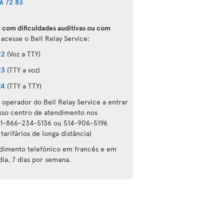
6 72 83
, com dificuldades auditivas ou com
 acesse o Bell Relay Service:
22
(Voz a TTY)
23
(TTY a voz)
24
(TTY a TTY)
 operador do Bell Relay Service a entrar
so centro de atendimento nos
 1-866-234-5136 ou 514-906-5196
tarifários de longa distância)
ndimento telefónico em francês e em
dia, 7 dias por semana.