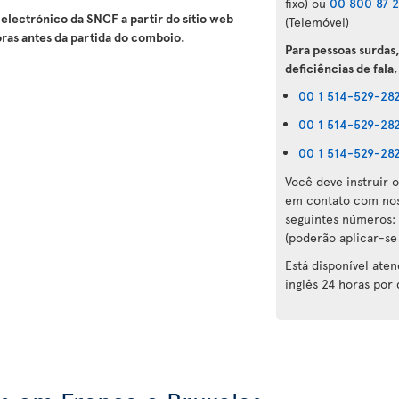
fixo) ou
00 800 87 2
electrónico da SNCF a partir do sítio web
(Telemóvel)
oras antes da partida do comboio.
Para pessoas surdas
deficiências de fala
,
00 1 514-529-28
00 1 514-529-28
00 1 514-529-28
Você deve instruir o
em contato com nos
seguintes números:
(poderão aplicar-se 
Está disponível ate
inglês 24 horas por 