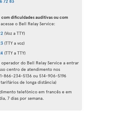
6 72 83
, com dificuldades auditivas ou com
 acesse o Bell Relay Service:
22
(Voz a TTY)
23
(TTY a voz)
24
(TTY a TTY)
 operador do Bell Relay Service a entrar
so centro de atendimento nos
 1-866-234-5136 ou 514-906-5196
tarifários de longa distância)
ndimento telefónico em francês e em
dia, 7 dias por semana.