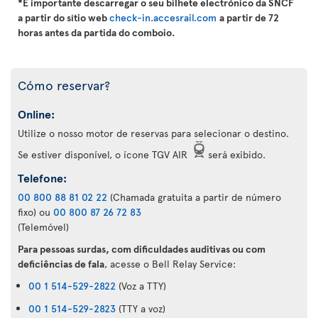
*É importante descarregar o seu bilhete electrónico da SNCF
a partir do sítio web
check-in.accesrail.com
a partir de 72
horas antes da partida do comboio.
Cómo reservar?
Online:
Utilize o nosso motor de reservas para selecionar o destino.
Se estiver disponível, o ícone TGV AIR
será exibido.
Telefone:
00 800 88 81 02 22
(Chamada gratuita a partir de número
fixo) ou
00 800 87 26 72 83
(Telemóvel)
Para pessoas surdas, com dificuldades auditivas ou com
deficiências de fala
, acesse o Bell Relay Service:
00 1 514-529-2822
(Voz a TTY)
00 1 514-529-2823
(TTY a voz)