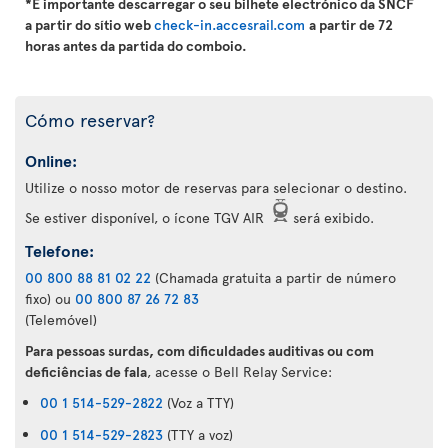
*É importante descarregar o seu bilhete electrónico da SNCF
a partir do sítio web
check-in.accesrail.com
a partir de 72
horas antes da partida do comboio.
Cómo reservar?
Online:
Utilize o nosso motor de reservas para selecionar o destino.
Se estiver disponível, o ícone TGV AIR
será exibido.
Telefone:
00 800 88 81 02 22
(Chamada gratuita a partir de número
fixo) ou
00 800 87 26 72 83
(Telemóvel)
Para pessoas surdas, com dificuldades auditivas ou com
deficiências de fala
, acesse o Bell Relay Service:
00 1 514-529-2822
(Voz a TTY)
00 1 514-529-2823
(TTY a voz)