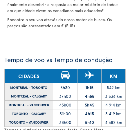
finalmente descobrir a resposta ao maior mistério de todos:
em que cidade vivem os canadianos mais educados?
Encontre o seu voo através do nosso motor de busca. Os
preços são apresentados em € (EUR).
Tempo de voo vs Tempo de condução
CIDADES
KM
5h30
1h15
542 km
MONTREAL - TORONTO
37h00
4h55
3 536 km
MONTREAL - CALGARY
43h00
5h45
4 914 km
MONTREAL - VANCOUVER
31h00
4h15
3 419 km
TORONTO - CALGARY
38h00
5h10
4 382 km
TORONTO - VANCOUVER
Tempos e distâncias aproximados, fonte: Google Maps