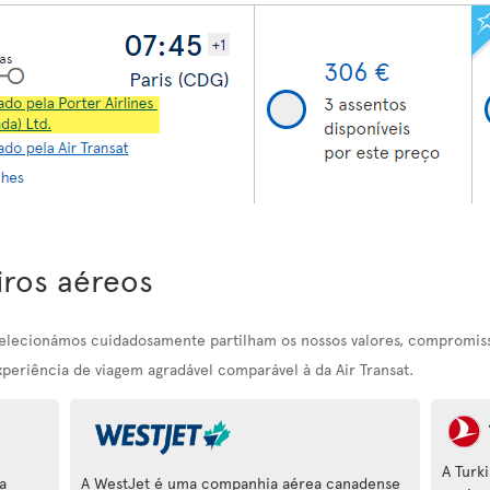
iros aéreos
selecionámos cuidadosamente partilham os nossos valores, compromiss
xperiência de viagem agradável comparável à da Air Transat.
A Turk
a
A WestJet é uma companhia aérea canadense