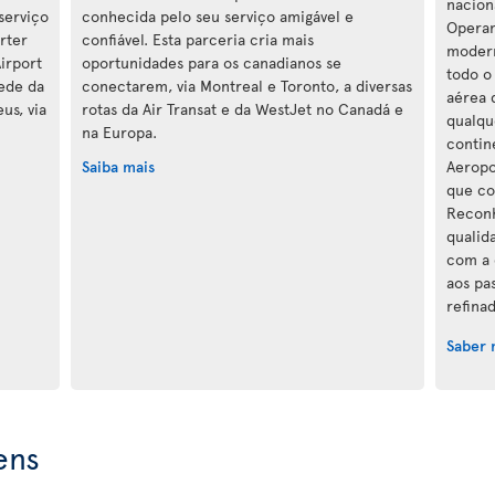
nacion
serviço
conhecida pelo seu serviço amigável e
Operan
orter
confiável. Esta parceria cria mais
modern
irport
oportunidades para os canadianos se
todo o
rede da
conectarem, via Montreal e Toronto, a diversas
aérea 
us, via
rotas da Air Transat e da WestJet no Canadá e
qualqu
na Europa.
contin
Saiba mais
Aeropo
que co
Reconh
qualid
com a 
aos pa
refina
Saber 
ens