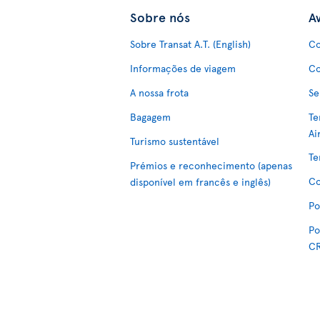
Sobre nós
Av
Sobre Transat A.T. (English)
Co
Informações de viagem
Co
A nossa frota
Se
Bagagem
Te
Ai
Turismo sustentável
Te
Prémios e reconhecimento (apenas
Co
disponível em francês e inglês)
Po
Po
C