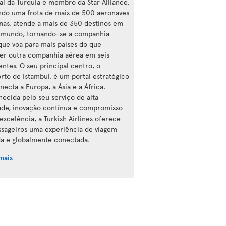
al da Turquia e membro da Star Alliance.
do uma frota de mais de 500 aeronaves
as, atende a mais de 350 destinos em
 mundo, tornando-se a companhia
que voa para mais países do que
er outra companhia aérea em seis
entes. O seu principal centro, o
rto de Istambul, é um portal estratégico
necta a Europa, a Ásia e a África.
ecida pelo seu serviço de alta
ade, inovação contínua e compromisso
excelência, a Turkish Airlines oferece
ssageiros uma experiência de viagem
da e globalmente conectada.
mais