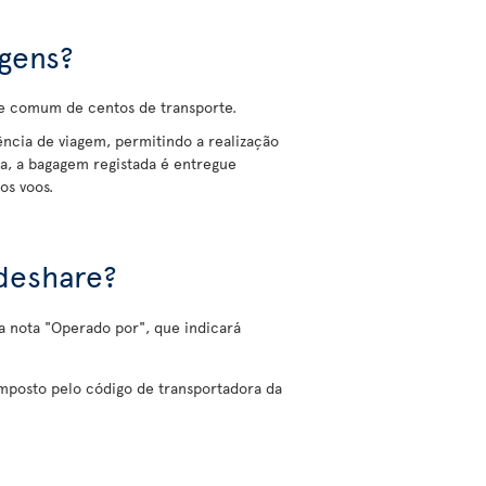
gens?
de comum de centos de transporte.
iência de viagem, permitindo a realização
a, a bagagem registada é entregue
os voos.
deshare?
a nota "Operado por", que indicará
mposto pelo código de transportadora da