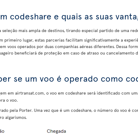
m codeshare e quais as suas vanta
eleção mais ampla de destinos, tirando especial partido de uma re
Em primeiro lugar, estas parcerias facilitam significativamente a exper
em voos operados por duas companhias aéreas diferentes. Dessa form
sageiro beneficiará de proteção em caso de atraso ou cancelamento d
er se um voo é operado como co
iagem em airtransat.com, o voo em codeshare será identificado com um
ra o voo.
ado pela Porter. Uma vez que é um codeshare, o número do voo é co
ro algarismos.