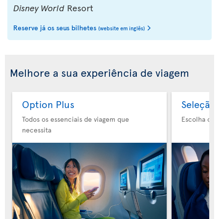
Disney World
Resort
Reserve já os seus bilhetes
(website em inglês)
Melhore a sua experiência de viagem
Option Plus
Seleção 
Todos os essenciais de viagem que
Escolha o s
necessita