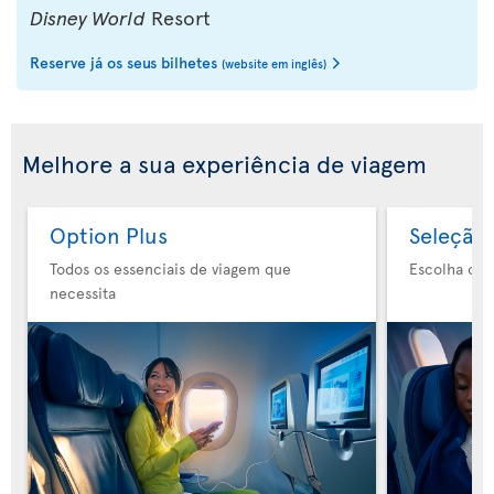
Disney World
Resort
Reserve já os seus bilhetes
(website em inglês)
Melhore a sua experiência de viagem
Option Plus
Seleção 
Todos os essenciais de viagem que
Escolha o s
necessita