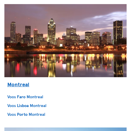
Montreal
Voos
Faro
Montreal
Voos
Lisboa
Montreal
Voos
Porto
Montreal