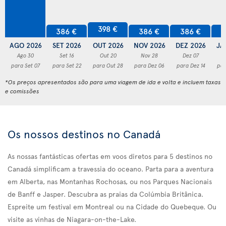
398 €
386 €
386 €
386 €
3
AGO 2026
SET 2026
OUT 2026
NOV 2026
DEZ 2026
JA
Ago 30
Set 16
Out 20
Nov 28
Dez 07
para Set 07
para Set 22
para Out 28
para Dez 06
para Dez 14
par
*Os preços apresentados são para uma viagem de ida e volta e incluem taxas
e comissões
Os nossos destinos no Canadá
As nossas fantásticas ofertas em voos diretos para 5 destinos no
Canadá simplificam a travessia do oceano. Parta para a aventura
em Alberta, nas Montanhas Rochosas, ou nos Parques Nacionais
de Banff e Jasper. Descubra as praias da Colúmbia Britânica.
Espreite um festival em Montreal ou na Cidade do Quebeque. Ou
visite as vinhas de Niagara-on-the-Lake.