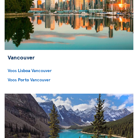
Vancouver
Voos
Lisboa
Vancouver
Voos
Porto
Vancouver