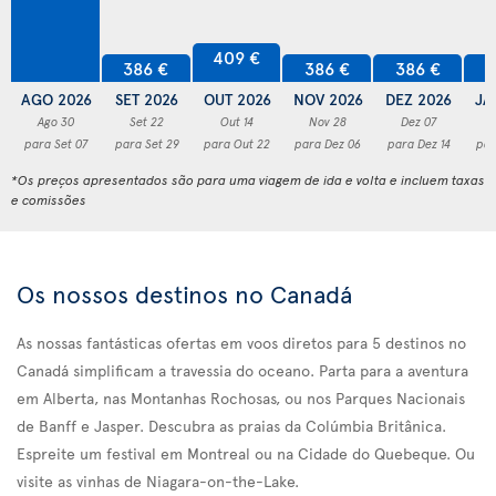
409 €
386 €
386 €
386 €
3
AGO 2026
SET 2026
OUT 2026
NOV 2026
DEZ 2026
JA
Ago 30
Set 22
Out 14
Nov 28
Dez 07
para Set 07
para Set 29
para Out 22
para Dez 06
para Dez 14
par
*Os preços apresentados são para uma viagem de ida e volta e incluem taxas
e comissões
Os nossos destinos no Canadá
As nossas fantásticas ofertas em voos diretos para 5 destinos no
Canadá simplificam a travessia do oceano. Parta para a aventura
em Alberta, nas Montanhas Rochosas, ou nos Parques Nacionais
de Banff e Jasper. Descubra as praias da Colúmbia Britânica.
Espreite um festival em Montreal ou na Cidade do Quebeque. Ou
visite as vinhas de Niagara-on-the-Lake.