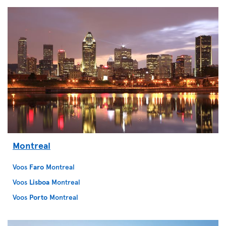
Montreal
Voos
Faro
Montreal
Voos
Lisboa
Montreal
Voos
Porto
Montreal