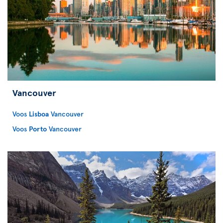
Vancouver
Voos
Lisboa
Vancouver
Voos
Porto
Vancouver