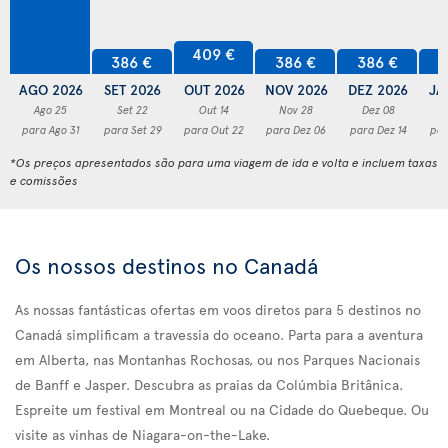
409 €
386 €
386 €
386 €
3
AGO 2026
SET 2026
OUT 2026
NOV 2026
DEZ 2026
JA
Ago 25
Set 22
Out 14
Nov 28
Dez 08
para Ago 31
para Set 29
para Out 22
para Dez 06
para Dez 14
par
*Os preços apresentados são para uma viagem de ida e volta e incluem taxas
e comissões
Os nossos destinos no Canadá
As nossas fantásticas ofertas em voos diretos para 5 destinos no
Canadá simplificam a travessia do oceano. Parta para a aventura
em Alberta, nas Montanhas Rochosas, ou nos Parques Nacionais
de Banff e Jasper. Descubra as praias da Colúmbia Britânica.
Espreite um festival em Montreal ou na Cidade do Quebeque. Ou
visite as vinhas de Niagara-on-the-Lake.