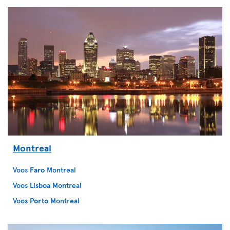
Montreal
Voos
Faro
Montreal
Voos
Lisboa
Montreal
Voos
Porto
Montreal