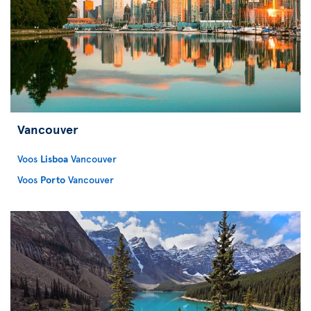
Vancouver
Voos
Lisboa
Vancouver
Voos
Porto
Vancouver