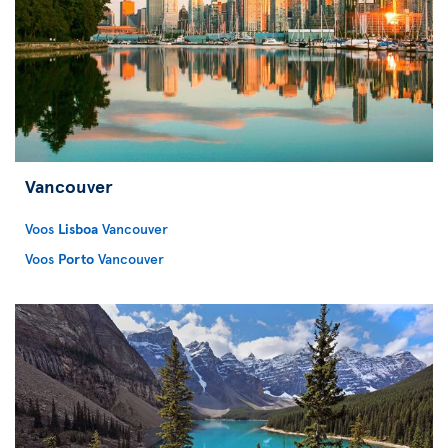
Vancouver
Voos
Lisboa
Vancouver
Voos
Porto
Vancouver