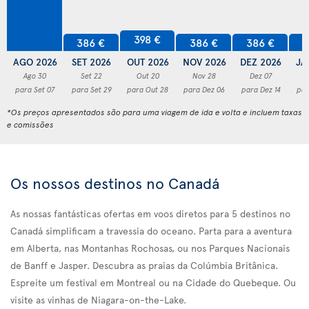
398 €
386 €
386 €
386 €
3
AGO 2026
SET 2026
OUT 2026
NOV 2026
DEZ 2026
JA
Ago 30
Set 22
Out 20
Nov 28
Dez 07
para Set 07
para Set 29
para Out 28
para Dez 06
para Dez 14
par
*Os preços apresentados são para uma viagem de ida e volta e incluem taxas
e comissões
Os nossos destinos no Canadá
As nossas fantásticas ofertas em voos diretos para 5 destinos no
Canadá simplificam a travessia do oceano. Parta para a aventura
em Alberta, nas Montanhas Rochosas, ou nos Parques Nacionais
de Banff e Jasper. Descubra as praias da Colúmbia Britânica.
Espreite um festival em Montreal ou na Cidade do Quebeque. Ou
visite as vinhas de Niagara-on-the-Lake.