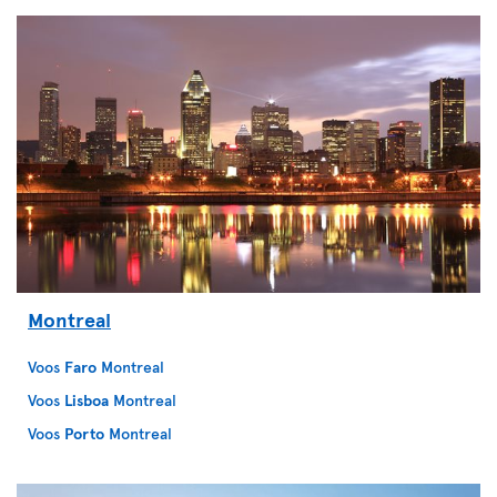
Montreal
Voos
Faro
Montreal
Voos
Lisboa
Montreal
Voos
Porto
Montreal