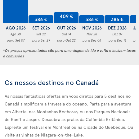
409 €
386 €
386 €
386 €
3
AGO 2026
SET 2026
OUT 2026
NOV 2026
DEZ 2026
JA
Ago 30
Set 22
Out 14
Nov 28
Dez 07
para Set 07
para Set 29
para Out 22
para Dez 06
para Dez 14
par
*Os preços apresentados são para uma viagem de ida e volta e incluem taxas
e comissões
Os nossos destinos no Canadá
As nossas fantásticas ofertas em voos diretos para 5 destinos no
Canadá simplificam a travessia do oceano. Parta para a aventura
em Alberta, nas Montanhas Rochosas, ou nos Parques Nacionais
de Banff e Jasper. Descubra as praias da Colúmbia Britânica.
Espreite um festival em Montreal ou na Cidade do Quebeque. Ou
visite as vinhas de Niagara-on-the-Lake.