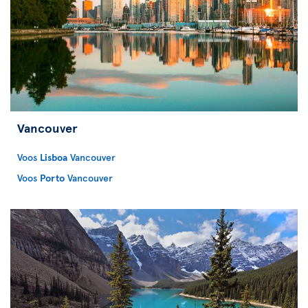
Vancouver
Voos
Lisboa
Vancouver
Voos
Porto
Vancouver