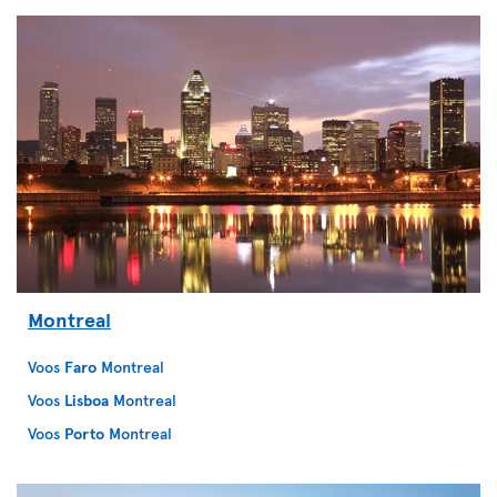
Montreal
Voos
Faro
Montreal
Voos
Lisboa
Montreal
Voos
Porto
Montreal