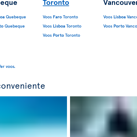
eque
Toronto
Vancouve
boa
Quebeque
Voos
Faro
Toronto
Voos
Lisboa
Vanc
to
Quebeque
Voos
Lisboa
Toronto
Voos
Porto
Vanco
Voos
Porto
Toronto
conveniente