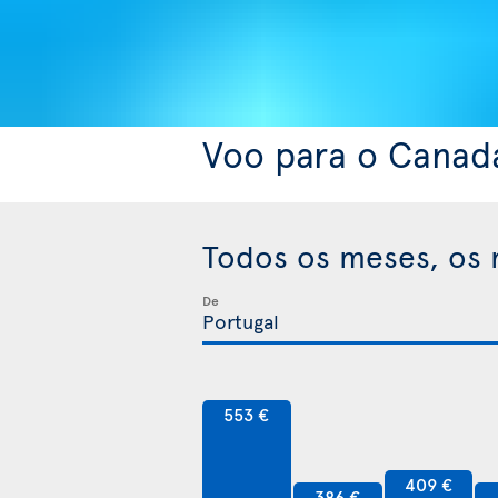
Voo para o Canad
Todos os meses, os 
De
553 €
409 €
386 €