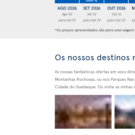
AGO 2026
SET 2026
OUT 2026
N
Ago 30
Set 22
Out 16
para Set 07
para Set 29
para Out 22
p
*Os preços apresentados são para uma viagem d
Os nossos destinos
As nossas fantásticas ofertas em voos dir
Montanhas Rochosas, ou nos Parques Nacio
Cidade do Quebeque. Ou visite as vinhas