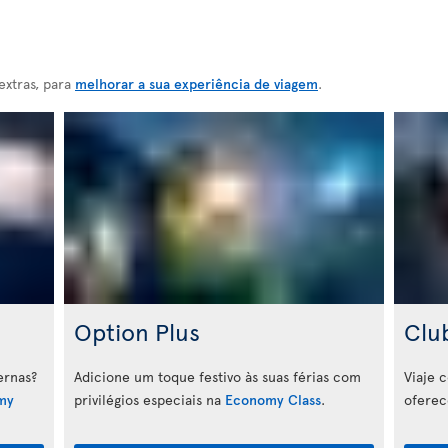
extras, para
melhorar a sua experiência de viagem
.
Option Plus
Clu
ernas?
Adicione um toque festivo às suas férias com
Viaje 
my
privilégios especiais na
Economy Class
.
oferec