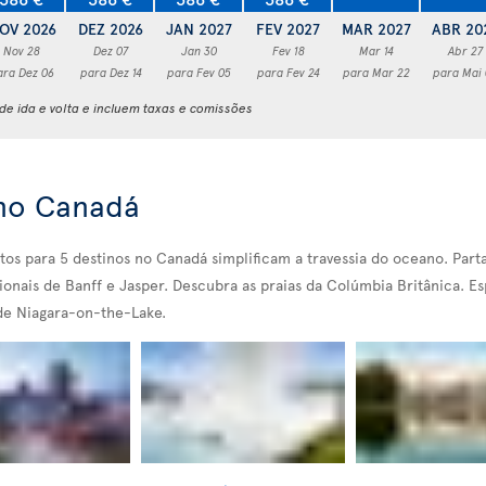
OV 2026
DEZ 2026
JAN 2027
FEV 2027
MAR 2027
ABR 20
Nov 28
Dez 07
Jan 30
Fev 18
Mar 14
Abr 27
ara Dez 06
para Dez 14
para Fev 05
para Fev 24
para Mar 22
para Mai
e ida e volta e incluem taxas e comissões
 no Canadá
etos para 5 destinos no Canadá simplificam a travessia do oceano. Part
nais de Banff e Jasper. Descubra as praias da Colúmbia Britânica. Es
 de Niagara-on-the-Lake.