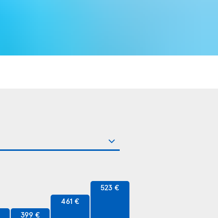
523 €
461 €
€
399 €