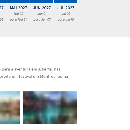
27
MAI 2027
JUN 2027
JUL 2027
Mai 25
Jun 01
Jul 02
 03
para Mai 31
para Jun 07
para Jul 10
a para a aventura em Alberta, nas
preite um festival em Montreal ou na