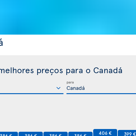
á
melhores preços para o Canadá
para
406 €
399 
386 €
386 €
386 €
386 €