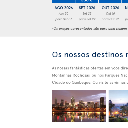
AGO 2026
SET 2026
OUT 2026
N
Ago 30
Set 22
Out 16
para Set 07
para Set 29
para Out 22
p
*Os preços apresentados são para uma viagem d
Os nossos destinos
As nossas fantásticas ofertas em voos dir
Montanhas Rochosas, ou nos Parques Nacio
Cidade do Quebeque. Ou visite as vinhas