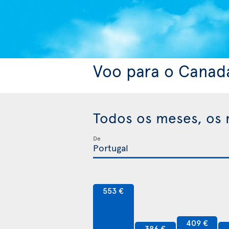
Voo para o Canad
Todos os meses, os 
De
553 €
409 €
386 €