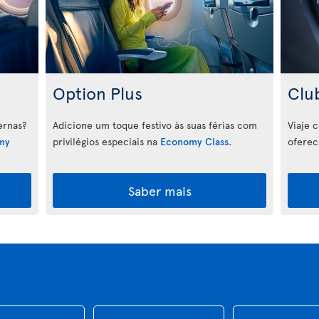
Option Plus
Clu
ernas?
Adicione um toque festivo às suas férias com
Viaje 
my
privilégios especiais na
Economy Class
.
oferec
Saber mais