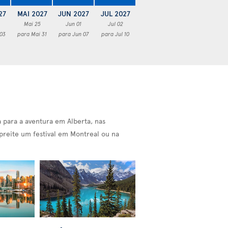
27
MAI 2027
JUN 2027
JUL 2027
Mai 25
Jun 01
Jul 02
 03
para Mai 31
para Jun 07
para Jul 10
a para a aventura em Alberta, nas
preite um festival em Montreal ou na