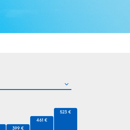
523 €
461 €
€
399 €