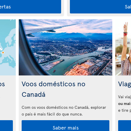
ertas
Sa
os
Voos domésticos no
Via
Canadá
e
Vai vi
ou mai
Com os voos domésticos no Canadá, explorar
e tire 
o país é mais fácil do que nunca.
Saber mais