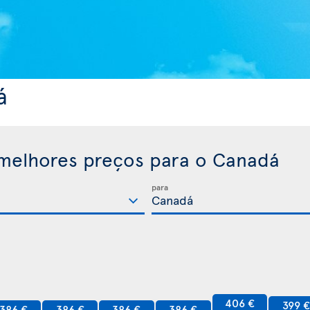
á
melhores preços para o Canadá
para
406 €
399 
386 €
386 €
386 €
386 €