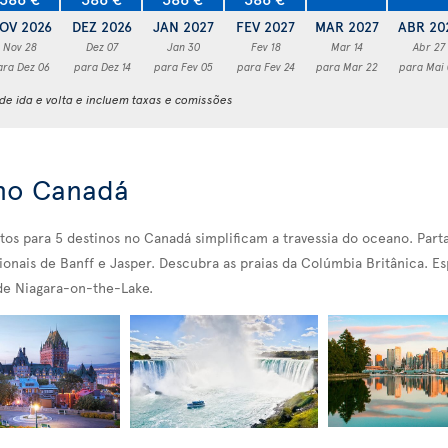
OV 2026
DEZ 2026
JAN 2027
FEV 2027
MAR 2027
ABR 20
Nov 28
Dez 07
Jan 30
Fev 18
Mar 14
Abr 27
ara Dez 06
para Dez 14
para Fev 05
para Fev 24
para Mar 22
para Mai
e ida e volta e incluem taxas e comissões
 no Canadá
etos para 5 destinos no Canadá simplificam a travessia do oceano. Part
nais de Banff e Jasper. Descubra as praias da Colúmbia Britânica. Es
 de Niagara-on-the-Lake.