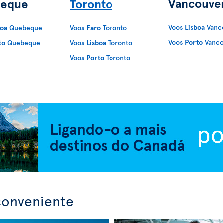
Vancouve
eque
Toronto
Voos
Lisboa
Vanc
boa
Quebeque
Voos
Faro
Toronto
Voos
Porto
Vanco
to
Quebeque
Voos
Lisboa
Toronto
Voos
Porto
Toronto
conveniente