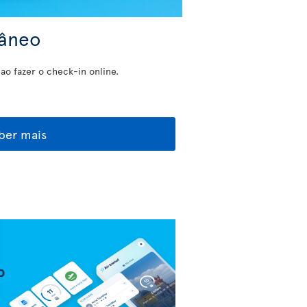
tâneo
o fazer o check-in online.
ber mais