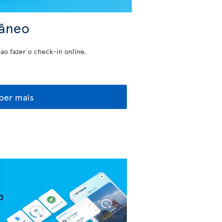
tâneo
o fazer o check-in online.
ber mais