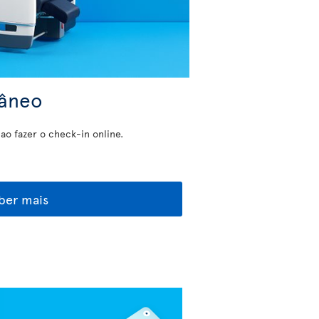
tâneo
o fazer o check-in online.
ber mais