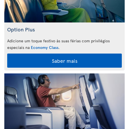
Option Plus
Adicione um toque festivo às suas férias com privilégios
especiais na
Economy Class
.
Saber mais