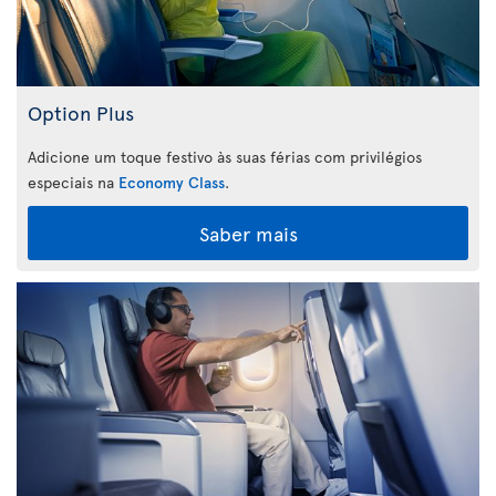
Option Plus
Adicione um toque festivo às suas férias com privilégios
especiais na
Economy Class
.
Saber mais