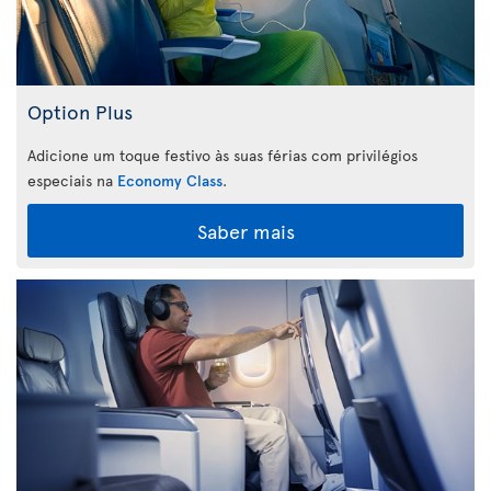
Option Plus
Adicione um toque festivo às suas férias com privilégios
especiais na
Economy Class
.
Saber mais