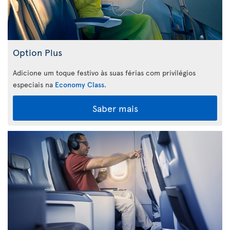
Option Plus
Adicione um toque festivo às suas férias com privilégios
especiais na
Economy Class
.
Saber mais