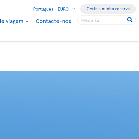
Gerir a minha reserva
Português -
EURO
de viagem
Contacte-nos