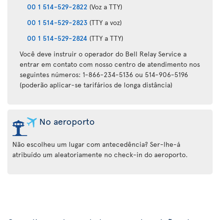
00 1 514-529-2822
(Voz a TTY)
00 1 514-529-2823
(TTY a voz)
00 1 514-529-2824
(TTY a TTY)
Você deve instruir o operador do Bell Relay Service a
entrar em contato com nosso centro de atendimento nos
seguintes números: 1-866-234-5136 ou 514-906-5196
(poderão aplicar-se tarifários de longa distância)
No aeroporto
Não escolheu um lugar com antecedência? Ser-lhe-á
atribuído um aleatoriamente no check-in do aeroporto.