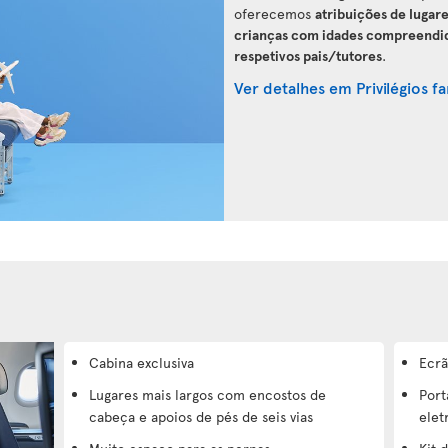
oferecemos
atribuições de lugar
crianças com idades compreendidas
respetivos pais/tutores
.
Ver detalhes em Privilégios fa
Cabina exclusiva
Ecrã
Lugares mais largos com encostos de
Port
cabeça e apoios de pés de seis vias
elet