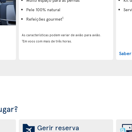
Muito espaço para as pernas
Kit 
Pele 100% natural
Serv
1
Refeições gourmet
As características podem variar de avião para avião.
1
Em voos com mais de três horas.
Saber
ugar?
Gerir reserva