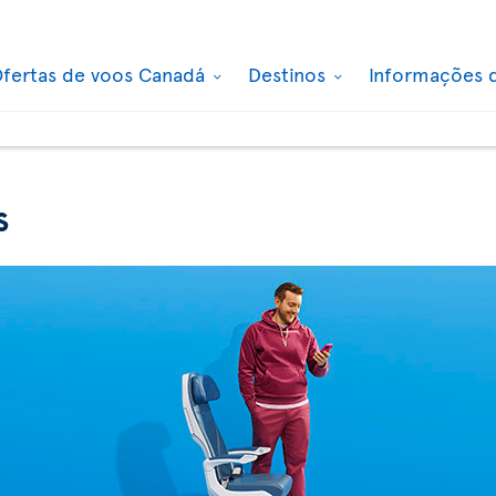
fertas de voos Canadá
Destinos
Informações 
s