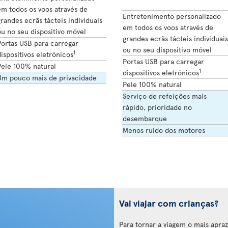
em todos os voos através de
Entretenimento personalizado
randes ecrãs tácteis individuais
em todos os voos através de
u no seu dispositivo móvel
grandes ecrãs tácteis individuais
Portas USB para carregar
ou no seu dispositivo móvel
1
ispositivos eletrónicos
Portas USB para carregar
Pele 100% natural
1
dispositivos eletrónicos
Um pouco mais de privacidade
Pele 100% natural
Serviço de refeições mais
rápido, prioridade no
desembarque
Menos ruído dos motores
Vai viajar com crianças?
Para tornar a viagem o mais aprazí