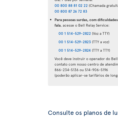
00 800 88 81 02 22
(Chamada gratuita
00 800 87 26 72 83
Para pessoas surdas, com dificuldades
fala
, acesse o Bell Relay Service:
00 1 514-529-2822
(Voz a TTY)
00 1 514-529-2823
(TTY a voz)
00 1 514-529-2824
(TTY a TTY)
Você deve instruir o operador do Bell
contato com nosso centro de atendim
866-234-5136 ou 514-906-5196
(poderão aplicar-se tarifários de long
Consulte os planos de l