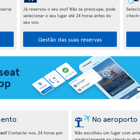
eserva
Já reservou o seu voo? Não se preocupe, pode
Seleci
selecionar o seu lugar até 24 horas antes do
check-
seu voo.
Gestão das suas reservas
mento
No aeroporto
tes?
Contacte-nos, 24 horas por
Não escolheu um lugar com ante
aleatoriamente no check-in do 