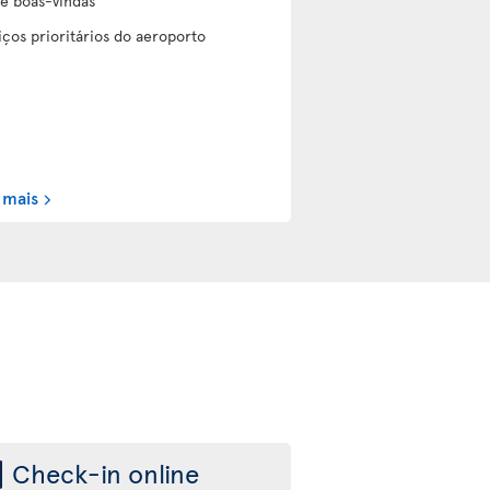
de boas-vindas
iços prioritários do aeroporto
 mais
Check-in online