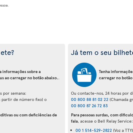
essoa.
hete?
Já tem o seu bilhet
a informações sobre a
Tenha informações
us ao carregar no botão abaixo.
.
carregar no botão
as por semana:
Ou contacte-nos, 24 horas por di
 partir de número fixo) o
00 800 88 81 02 22
(Chamada gra
00 800 87 26 72 83
ditivas ou com deficiências de
Para pessoas surdas, com dificul
fala
, acesse o Bell Relay Service:
00 1 514-529-2822
(Voz a TTY)