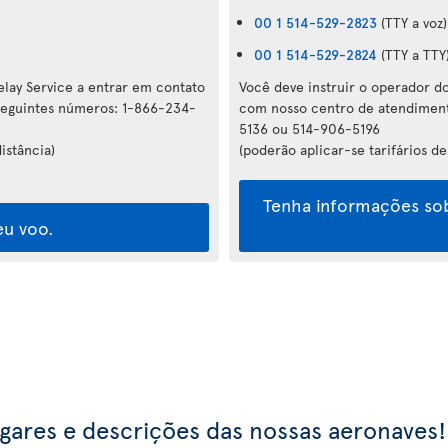
00 1 514-529-2823
(TTY a voz)
00 1 514-529-2824
(TTY a TTY
elay Service a entrar em contato
Você deve instruir o operador do
seguintes números: 1-866-234-
com nosso centro de atendiment
5136 ou 514-906-5196
istância)
(poderão aplicar-se tarifários de
Tenha informações sob
eu voo.
ugares e descrições das nossas aeronaves!