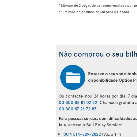
* Máximo de 2 peças de bagagem registada por p
** Em voos de destinos no Sul para o Canadá.
Não comprou o seu bil
Reserve o seu voo e tenh
disponibilidade Option Pl
Ou contacte-nos, 24 horas por dia, 7 di
00 800 88 81 02 22
(Chamada gratuita a
00 800 87 26 72 83
Para pessoas surdas, com dificuldades au
fala
, acesse o Bell Relay Service:
00 1 514-529-2822
(Voz a TTY)