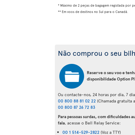
* Máximo de 2 peças de bagagem registada por p
** Em voos de destinos no Sul para o Canadá.
Não comprou o seu bil
Reserve o seu voo e tenh
disponibilidade Option Pl
Ou contacte-nos, 24 horas por dia, 7 di
00 800 88 81 02 22
(Chamada gratuita a
00 800 87 26 72 83
Para pessoas surdas, com dificuldades au
fala
, acesse o Bell Relay Service:
00 1 514-529-2822
(Voz a TTY)