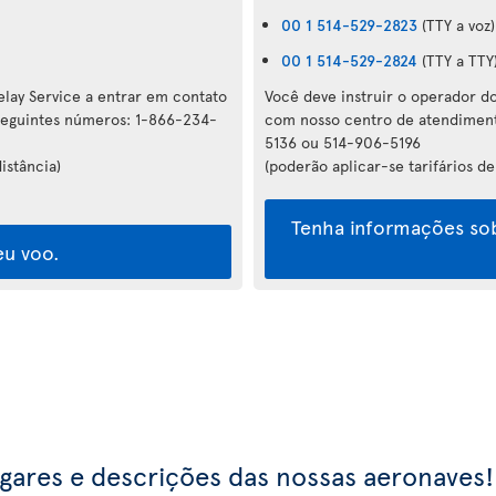
00 1 514-529-2823
(TTY a voz)
00 1 514-529-2824
(TTY a TTY
elay Service a entrar em contato
Você deve instruir o operador do
seguintes números: 1-866-234-
com nosso centro de atendiment
5136 ou 514-906-5196
istância)
(poderão aplicar-se tarifários de
Tenha informações sob
eu voo.
ugares e descrições das nossas aeronaves!