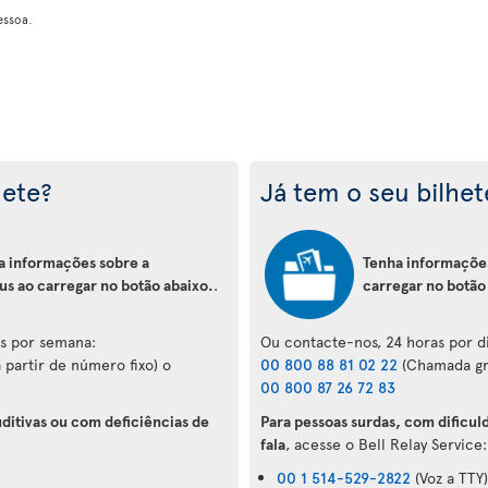
essoa.
hete?
Já tem o seu bilhet
a informações sobre a
Tenha informações
us ao carregar no botão abaixo.
.
carregar no botão
as por semana:
Ou contacte-nos, 24 horas por di
 partir de número fixo) o
00 800 88 81 02 22
(Chamada gra
00 800 87 26 72 83
ditivas ou com deficiências de
Para pessoas surdas, com dificul
fala
, acesse o Bell Relay Service:
00 1 514-529-2822
(Voz a TTY)