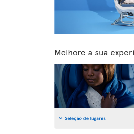
Melhore a sua exper
Seleção de lugares