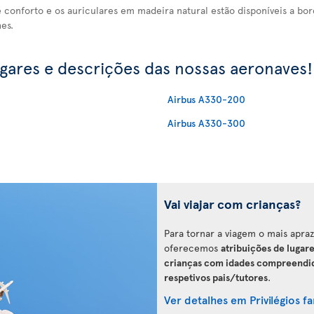
 conforto e os auriculares em madeira natural estão disponíveis a bor
es.
ugares e descrições das nossas aeronaves!
Airbus A330-200
Airbus A330-300
Vai viajar com crianças?
Para tornar a viagem o mais aprazí
oferecemos
atribuições de lugar
crianças com idades compreendidas
respetivos pais/tutores
.
Ver detalhes em Privilégios fa