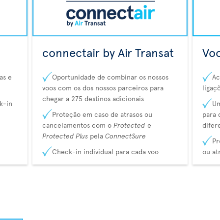
connectair by Air Transat
Voo
as e
Oportunidade de combinar os nossos
Ac
voos com os dos nossos parceiros para
ligaç
chegar a 275 destinos adicionais
k-in
Um
Proteção em caso de atrasos ou
para 
cancelamentos com o
Protected
e
difer
Protected Plus
pela
ConnectSure
Pr
Check-in individual para cada voo
ou at