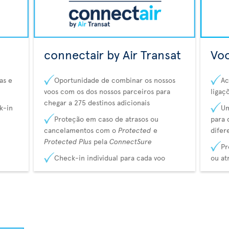
connectair by Air Transat
Voo
as e
Oportunidade de combinar os nossos
Ac
voos com os dos nossos parceiros para
ligaç
chegar a 275 destinos adicionais
k-in
Um
Proteção em caso de atrasos ou
para 
cancelamentos com o
Protected
e
difer
Protected Plus
pela
ConnectSure
Pr
Check-in individual para cada voo
ou at