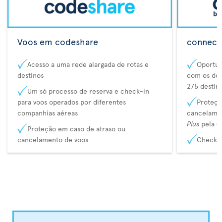
Voos em codeshare
connecta
Acesso a uma rede alargada de rotas e
Oportun
destinos
com os dos
275 destin
Um só processo de reserva e check-in
para voos operados por diferentes
Proteçã
companhias aéreas
cancelame
Plus
pela
C
Proteção em caso de atraso ou
cancelamento de voos
Check-i