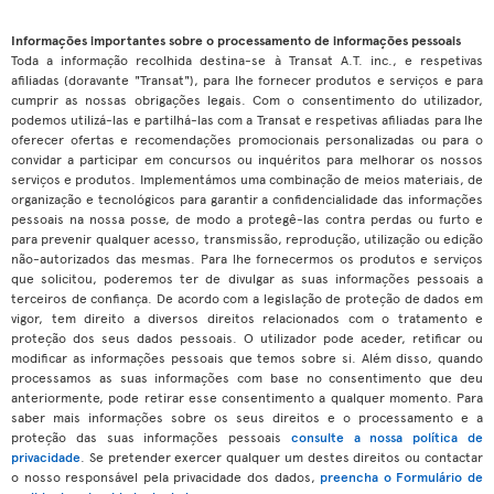
Informações importantes sobre o processamento de informações pessoais
Toda a informação recolhida destina-se à Transat A.T. inc., e respetivas
afiliadas (doravante "Transat"), para lhe fornecer produtos e serviços e para
cumprir as nossas obrigações legais. Com o consentimento do utilizador,
podemos utilizá-las e partilhá-las com a Transat e respetivas afiliadas para lhe
oferecer ofertas e recomendações promocionais personalizadas ou para o
convidar a participar em concursos ou inquéritos para melhorar os nossos
serviços e produtos. Implementámos uma combinação de meios materiais, de
organização e tecnológicos para garantir a confidencialidade das informações
pessoais na nossa posse, de modo a protegê-las contra perdas ou furto e
para prevenir qualquer acesso, transmissão, reprodução, utilização ou edição
não-autorizados das mesmas. Para lhe fornecermos os produtos e serviços
que solicitou, poderemos ter de divulgar as suas informações pessoais a
terceiros de confiança. De acordo com a legislação de proteção de dados em
vigor, tem direito a diversos direitos relacionados com o tratamento e
proteção dos seus dados pessoais. O utilizador pode aceder, retificar ou
modificar as informações pessoais que temos sobre si. Além disso, quando
processamos as suas informações com base no consentimento que deu
anteriormente, pode retirar esse consentimento a qualquer momento. Para
saber mais informações sobre os seus direitos e o processamento e a
proteção das suas informações pessoais
consulte a nossa política de
privacidade
. Se pretender exercer qualquer um destes direitos ou contactar
o nosso responsável pela privacidade dos dados,
preencha o Formulário de