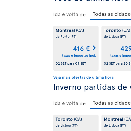
Ida e volta
de
Montreal
Toronto
(CA)
(CA)
de Porto
(PT)
de Lisboa
(PT)
416 €
42
taxas e impostos incl.
taxas e impos
02 SET
para
09 SET
02 SET
para
20 S
Veja mais ofertas de última hora
Inverno partidas de
Ida e volta
de
Toronto
Montreal
(CA)
(CA
de Lisboa
(PT)
de Lisboa
(PT)