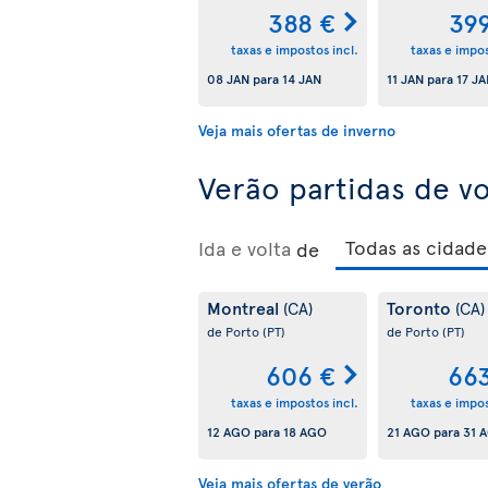
388 €
39
taxas e impostos incl.
taxas e impos
08 JAN
para
14 JAN
11 JAN
para
17 J
Veja mais ofertas de inverno
Verão partidas de v
Ida e volta
de
Montreal
Toronto
(CA)
(CA)
de Porto
(PT)
de Porto
(PT)
606 €
66
taxas e impostos incl.
taxas e impos
12 AGO
para
18 AGO
21 AGO
para
31 
Veja mais ofertas de verão