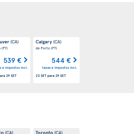
uver
Calgary
(CA)
(CA)
o
(PT)
de Porto
(PT)
539 €
544 €
s e impostos incl.
taxas e impostos incl.
ara
29 SET
23 SET
para
29 SET
to
Toronto
(CA)
(CA)