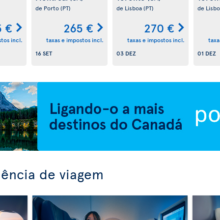
de Porto
(PT)
de Lisboa
(PT)
de Lisb
 €
265 €
270 €
tos incl.
taxas e impostos incl.
taxas e impostos incl.
taxa
16 SET
03 DEZ
01 DEZ
iência de viagem