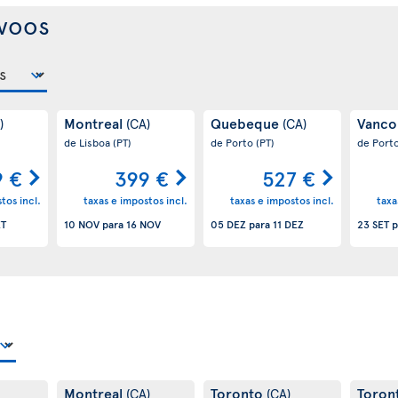
voos
Montreal
Quebeque
Vanco
)
(CA)
(CA)
de Lisboa
(PT)
de Porto
(PT)
de Port
9 €
399 €
527 €
tos incl.
taxas e impostos incl.
taxas e impostos incl.
taxa
ET
10 NOV
para
16 NOV
05 DEZ
para
11 DEZ
23 SET
p
Montreal
Toronto
Toron
(CA)
(CA)