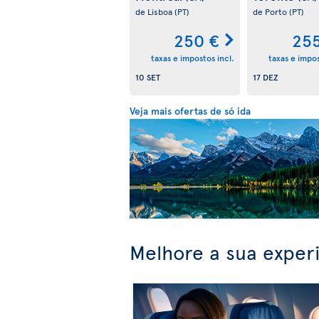
de Lisboa
(PT)
de Porto
(PT)
250 €
255
taxas e impostos incl.
taxas e impos
10 SET
17 DEZ
Veja mais ofertas de só ida
Melhore a sua exper