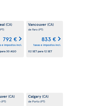
eal
Vancouver
(CA)
(CA)
(PT)
de Faro
(PT)
792 €
833 €
s e impostos incl.
taxas e impostos incl.
para
30 AGO
02 SET
para
12 SET
uver
Calgary
(CA)
(CA)
o
(PT)
de Porto
(PT)