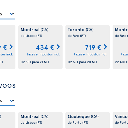
Montreal
Toronto
Montr
(CA)
(CA)
de Lisboa
(PT)
de Faro
(PT)
de Faro
9 €
434 €
719 €
tos incl.
taxas e impostos incl.
taxas e impostos incl.
taxa
ET
02 SET
para
21 SET
02 SET
para
20 SET
22 AGO
 voos
Montreal
Quebeque
Vanco
)
(CA)
(CA)
de Lisboa
(PT)
de Porto
(PT)
de Port