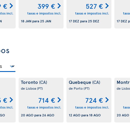
9 €
399 €
527 €
tos incl.
taxas e impostos incl.
taxas e impostos incl.
taxa
AN
18 JAN
para
25 JAN
17 DEZ
para
25 DEZ
17 DEZ
p
oos
Toronto
Quebeque
Montr
(CA)
(CA)
de Lisboa
(PT)
de Porto
(PT)
de Lisb
3 €
714 €
724 €
tos incl.
taxas e impostos incl.
taxas e impostos incl.
taxa
AGO
20 AGO
para
26 AGO
12 AGO
para
18 AGO
20 AGO