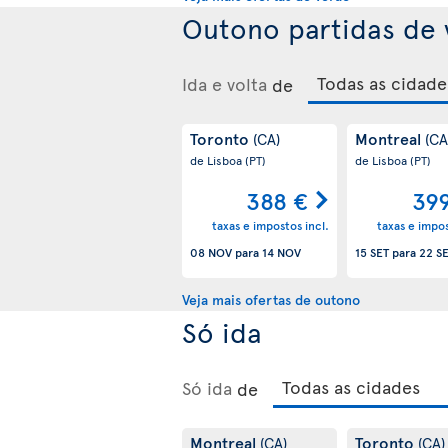
Outono partidas de 
Ida e volta
de
Toronto
Montreal
(CA)
(CA
de Lisboa
(PT)
de Lisboa
(PT)
388 €
39
taxas e impostos incl.
taxas e impos
08 NOV
para
14 NOV
15 SET
para
22 S
Veja mais ofertas de outono
Só ida
Só ida
de
Montreal
Toronto
(CA)
(CA)