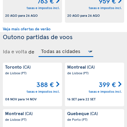
763 €
959 €
taxas e impostos incl.
taxas e impostos incl.
20 AGO
para
26 AGO
20 AGO
para
26 AGO
Veja mais ofertas de verão
Outono partidas de voos
Ida e volta
de
Toronto
Montreal
(CA)
(CA)
de Lisboa
(PT)
de Lisboa
(PT)
388 €
399 €
taxas e impostos incl.
taxas e impostos incl.
08 NOV
para
14 NOV
16 SET
para
22 SET
Montreal
Quebeque
(CA)
(CA)
de Lisboa
(PT)
de Porto
(PT)