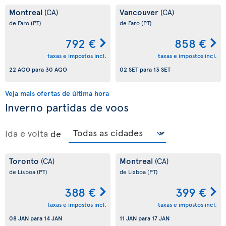
Montreal
Vancouver
(CA)
(CA)
de Faro
(PT)
de Faro
(PT)
792 €
858 €
taxas e impostos incl.
taxas e impostos incl.
22 AGO
para
30 AGO
02 SET
para
13 SET
Veja mais ofertas de última hora
Inverno partidas de voos
Ida e volta
de
Toronto
Montreal
(CA)
(CA)
de Lisboa
(PT)
de Lisboa
(PT)
388 €
399 €
taxas e impostos incl.
taxas e impostos incl.
08 JAN
para
14 JAN
11 JAN
para
17 JAN