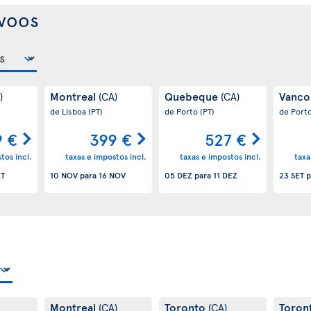
voos
Montreal
Quebeque
Vanco
)
(CA)
(CA)
de Lisboa
(PT)
de Porto
(PT)
de Port
9 €
399 €
527 €
tos incl.
taxas e impostos incl.
taxas e impostos incl.
taxa
ET
10 NOV
para
16 NOV
05 DEZ
para
11 DEZ
23 SET
p
Montreal
Toronto
Toron
(CA)
(CA)