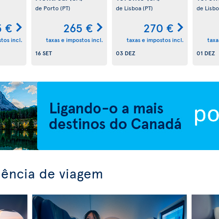
de Porto
(PT)
de Lisboa
(PT)
de Lisb
 €
265 €
270 €
tos incl.
taxas e impostos incl.
taxas e impostos incl.
taxa
16 SET
03 DEZ
01 DEZ
iência de viagem