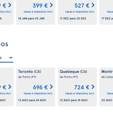
9 €
399 €
527 €
tos incl.
taxas e impostos incl.
taxas e impostos incl.
taxa
AN
18 JAN
para
25 JAN
17 DEZ
para
25 DEZ
17 DEZ
p
oos
Toronto
Quebeque
Montr
(CA)
(CA)
de Porto
(PT)
de Porto
(PT)
de Lisb
9 €
696 €
724 €
tos incl.
taxas e impostos incl.
taxas e impostos incl.
taxa
 AGO
12 AGO
para
24 AGO
12 AGO
para
18 AGO
20 AGO