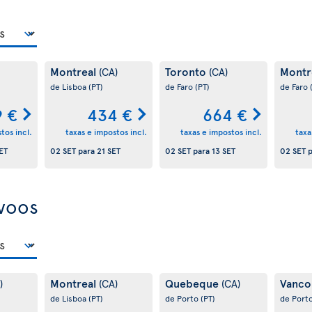
Montreal
Toronto
Montr
(CA)
(CA)
de Lisboa
(PT)
de Faro
(PT)
de Faro
9 €
434 €
664 €
tos incl.
taxas e impostos incl.
taxas e impostos incl.
taxa
ET
02 SET
para
21 SET
02 SET
para
13 SET
02 SET
p
 voos
Montreal
Quebeque
Vanco
)
(CA)
(CA)
de Lisboa
(PT)
de Porto
(PT)
de Port