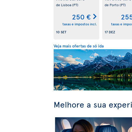
de Lisboa
(PT)
de Porto
(PT)
250 €
255
taxas e impostos incl.
taxas e impos
10 SET
17 DEZ
Veja mais ofertas de só ida
Melhore a sua exper