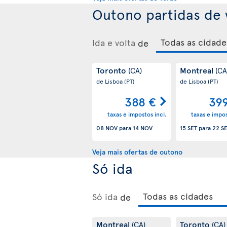
Outono partidas de 
Ida e volta
de
Toronto
Montreal
(CA)
(CA
de Lisboa
(PT)
de Lisboa
(PT)
388 €
39
taxas e impostos incl.
taxas e impos
08 NOV
para
14 NOV
15 SET
para
22 S
Veja mais ofertas de outono
Só ida
Só ida
de
Montreal
Toronto
(CA)
(CA)