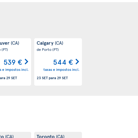
uver
Calgary
(CA)
(CA)
o
(PT)
de Porto
(PT)
539 €
544 €
s e impostos incl.
taxas e impostos incl.
ara
29 SET
23 SET
para
29 SET
to
Toronto
(CA)
(CA)