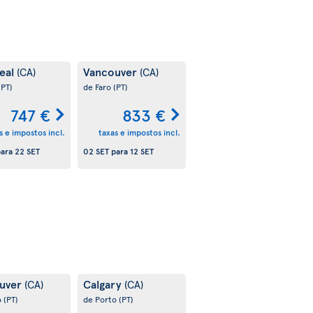
eal
Vancouver
(CA)
(CA)
(PT)
de Faro
(PT)
747 €
833 €
s e impostos incl.
taxas e impostos incl.
ara
22 SET
02 SET
para
12 SET
uver
Calgary
(CA)
(CA)
o
(PT)
de Porto
(PT)