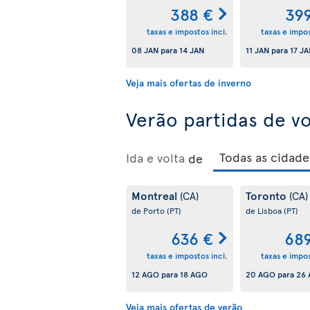
388 €
39
taxas e impostos incl.
taxas e impos
08 JAN
para
14 JAN
11 JAN
para
17 J
Veja mais ofertas de inverno
Verão partidas de v
Ida e volta
de
Montreal
Toronto
(CA)
(CA)
de Porto
(PT)
de Lisboa
(PT)
636 €
68
taxas e impostos incl.
taxas e impos
12 AGO
para
18 AGO
20 AGO
para
26
Veja mais ofertas de verão