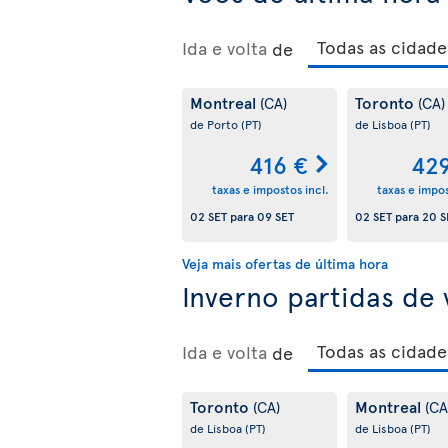
Ida e volta
de
Montreal
Toronto
(CA)
(CA)
de Porto
(PT)
de Lisboa
(PT)
416 €
42
taxas e impostos incl.
taxas e impos
02 SET
para
09 SET
02 SET
para
20 S
Veja mais ofertas de última hora
Inverno partidas de
Ida e volta
de
Toronto
Montreal
(CA)
(CA
de Lisboa
(PT)
de Lisboa
(PT)