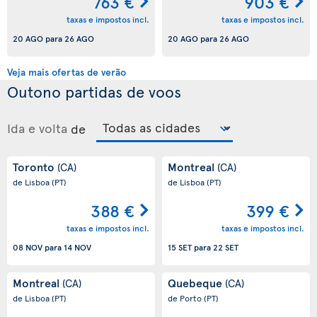
763 €
903 €
taxas e impostos incl.
taxas e impostos incl.
20 AGO
para
26 AGO
20 AGO
para
26 AGO
Veja mais ofertas de verão
Outono partidas de voos
Ida e volta
de
Toronto
Montreal
(CA)
(CA)
de Lisboa
(PT)
de Lisboa
(PT)
388 €
399 €
taxas e impostos incl.
taxas e impostos incl.
08 NOV
para
14 NOV
15 SET
para
22 SET
Montreal
Quebeque
(CA)
(CA)
de Lisboa
(PT)
de Porto
(PT)