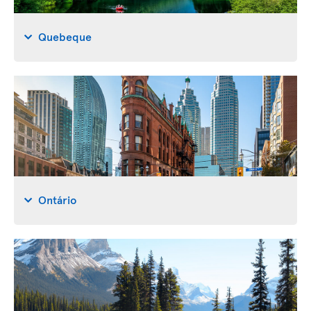
Quebeque
Ontário