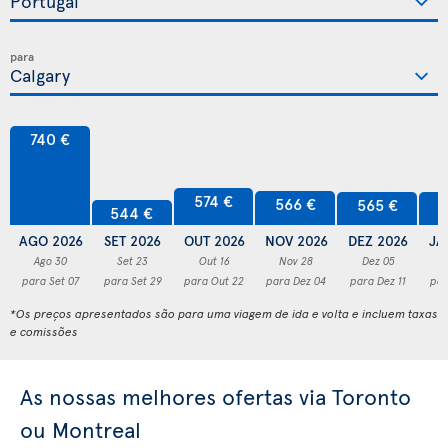
para
740 €
574 €
566 €
565 €
5
544 €
AGO 2026
SET 2026
OUT 2026
NOV 2026
DEZ 2026
JA
Ago 30
Set 23
Out 16
Nov 28
Dez 05
para Set 07
para Set 29
para Out 22
para Dez 04
para Dez 11
par
*Os preços apresentados são para uma viagem de ida e volta e incluem taxas
e comissões
As nossas melhores ofertas via Toronto
ou Montreal