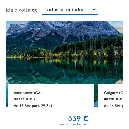
Ida e volta
de
Vancouver 
(CA)
Calgary 
(CA)
de Porto 
(PT)
de Porto 
(PT)
de
16 Set
para
29 Set
de
16 Set
par
539 €
taxas e impostos incl.